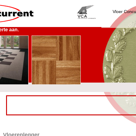
Vloer Concur
erte aan.
Vloerenlegger