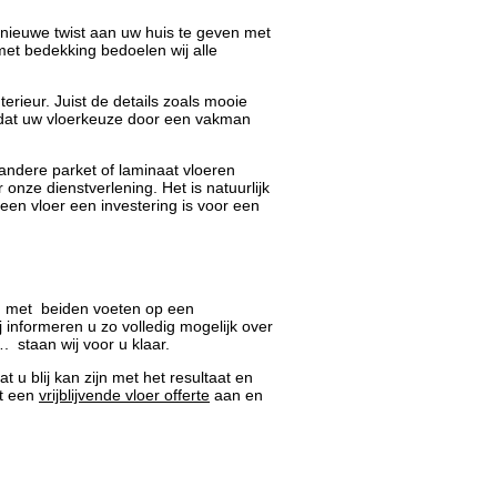
 nieuwe twist aan uw huis te geven met
et bedekking bedoelen wij alle
rieur. Juist de details zoals mooie
jk dat uw vloerkeuze door een vakman
andere parket of laminaat vloeren
onze dienstverlening. Het is natuurlijk
een vloer een investering is voor een
en met beiden voeten op een
 informeren u zo volledig mogelijk over
 staan wij voor u klaar.
 u blij kan zijn met het resultaat en
nt een
vrijblijvende vloer offerte
aan en