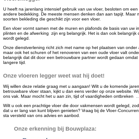
U heeft na jarenlang intensief gebruik van uw vloer, besloten om een
andere bedekking. De meeste mensen denken dan aan tapijt. Maar m
soorten bekleding die geschikt zijn voor een vloer.
Een vloer vormt samen met de muren en plafonds de basis van uw inte
plinten en de afwerking zijn erg belangrijk. Het is dan ook belangri
wordt gelegd.
Onze dienstverlening richt zich met name op het plaatsen van onder 
maar ook het schuren of het renoveren van een oude vloer valt onder 
belangrijk dat dit door een betrouwbare partner wordt gedaan omdat 
langere tijd.
Onze vloeren legger weet wat hij doet!
Wij willen deze relatie graag met u aangaan! Wilt u de komende jar
betrouwbare vloer staan, kijkt u dan eens verder op onze website. Wij
ons vak. Maar mocht het u aan zin, tijd of vaardigheden ontbreken ….
Wilt u ook een prachtige vloer die door vakmensen wordt gelegd, zodat
dat u er lang van kunt blijven genieten? Vraag bij de Vloer-Concurre
sta versteld van ons advies en aanbod.
Onze erkenning bij Bouwplaza: