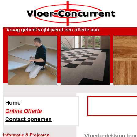
Vraag geheel vrijblijvend een offerte aan.
Home
Online Offerte
Contact opnemen
Informatie & Projecten
Vloerbedekking leg