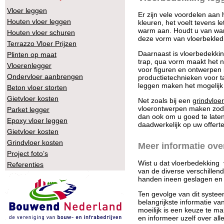
Vloer leggen
Er zijn vele voordelen aan 
Houten vloer leggen
kleuren, het voelt tevens l
warm aan. Houdt u van wa
Houten vloer schuren
deze vorm van vloerbekled
Terrazzo Vloer Prijzen
Daarnaast is vloerbedekkin
Plinten op maat
trap, qua vorm maakt het nie
Vloerenlegger
voor figuren en ontwerpen 
Ondervloer aanbrengen
productietechnieken voor ta
leggen maken het mogelijk
Beton vloer storten
Gietvloer kosten
Net zoals bij een
grindvloer
vloerontwerpen maken zoda
Parket legger
dan ook om u goed te laten
Epoxy vloer leggen
daadwerkelijk op uw offert
Gietvloer kosten
Grindvloer kosten
Meer informatie ove
Project foto’s
Wist u dat vloerbedekking v
Referenties
van de diverse verschillen
handen ineen geslagen en 
Ten gevolge van dit syst
belangrijkste informatie va
moeilijk is een keuze te ma
en informeer uzelf over all